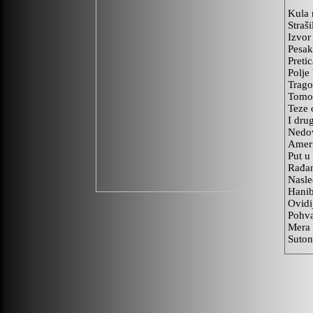
Kula 
Straši
Izvor
Pesak
Preti
Polje
Trago
Tomog
Teze 
I dru
Nedo
Ameri
Put u
Rađan
Nasle
Hanib
Ovidi
Pohval
Mera
Suton