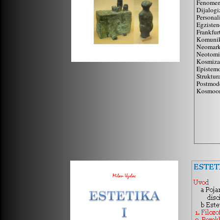
Fenomen
Dijalog
Personal
Egzisten
Frankfur
Komunika
Neomark
Neotom
Kosmiz
Epistemo
Struktur
Postmod
Kosmoon