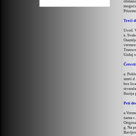
obmana 
moguća 
Prizemn
Treći d
Uvod. V
a. Svak
Osamlje
vremenu
Transce
Uzdaj s
Četvrti
a.
Pohle
smrti d
bez lic
stvaral
Iluzija 
Peti de
a.Vreme
nama c.
Origina
g. Na p
Bavljen