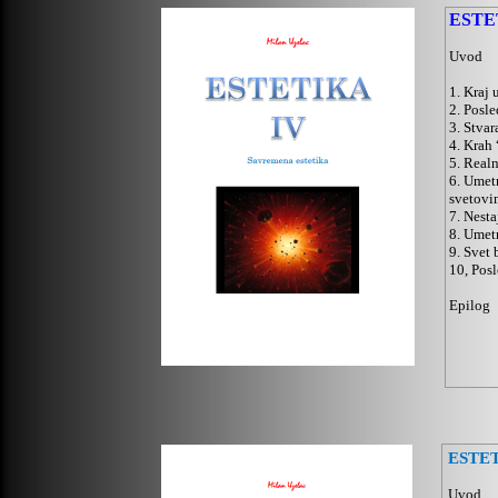
ESTE
Uvod
1. Kraj
2. Posle
3. Stvar
4. Krah
5. Real
6. Umet
svetovi
7. Nest
8. Umetn
9. Svet
10, Pos
Epilog
ESTE
Uvod