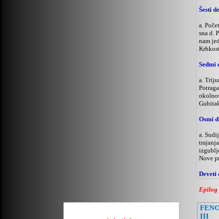
Šesti d
a.
Počet
sna d. 
nam jed
Krhkost
Sedmi 
a.
Triju
Potraga
okolnost
Gubitak
Osmi d
a.
Sudij
trajanj
izgublj
Nove pr
Deveti 
Epilog
FEN
III