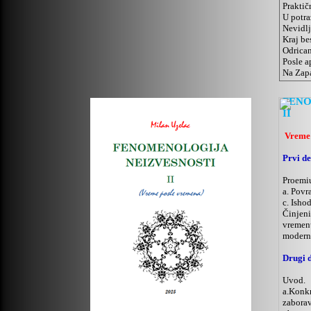
Praktič
U potr
Nevidlj
Kraj be
Odrican
Posle a
Na Zapa
FENO
II
Vreme 
Prvi d
Proemiu
a. Povr
c. Isho
Činjeni
vremenu
moderno
Drugi 
Uvod.
a.Konkr
zaborav