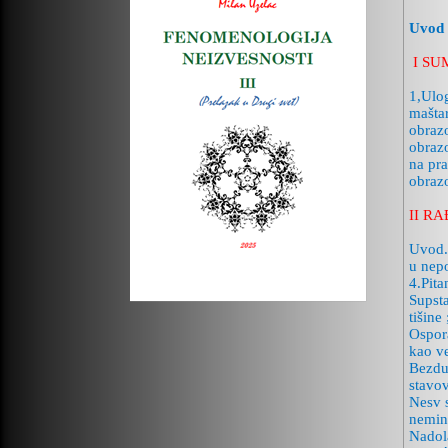
Uvod
I S
1,Ulog
maštar
obraz
obrazo
na pra
obraz
II R
Uvod. 
u nepo
4.Pita
Supsta
tišine
Ospora
kao ve
Bezdu
stavov
Nesv 
nemin
Nadola