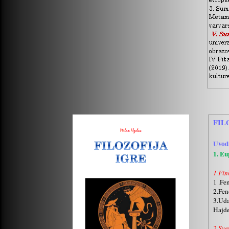
FIL
Uvod
1. Eu
1 Fin
1 .Fe
2.Fen
3.Uda
Hajde
2 Sve