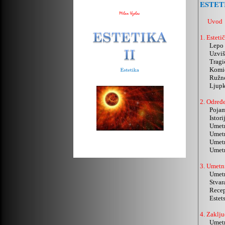
ESTET
Uvod
1. Esteti
Lepo
Uzvi
Tragi
Komi
Ružn
Ljup
2. Određ
Pojam
Istor
Umetn
Umetn
Umetn
Umetn
3. Umetn
Umet
Stvar
Recep
Estet
4. Zaklju
Umetn