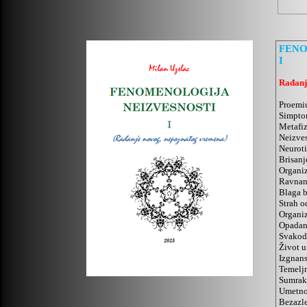
FENO
I
Rađanj
Proemiu
Simpto
Metafiz
Neizve
Neuroti
Brisanj
Organi
Ravnan
Blaga 
Strah o
Organiz
Opadanj
Svakod
Život u
Izgnans
Temelj
Sumrak
Umetnos
Bezazle