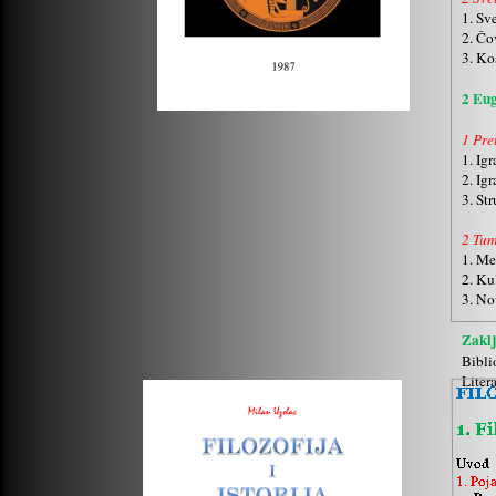
1. Sv
2. Čo
3. Ko
2 Eug
1 Pre
1. Ig
2. Ig
3. Str
2 Tum
1. Me
2. Ku
3. No
Zaklj
Bibli
Liter