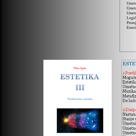
Umetn
Umetn
Umetn
Logič
Pitan
Estet