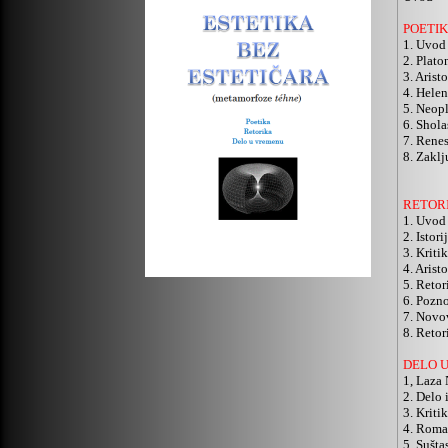
POETI
1. Uvod
2. Plato
3. Aristo
4. Hele
5. Neop
6. Shola
7. Rene
8. Zakl
RETOR
1. Uvod
2. Istori
3. Kriti
4. Arist
5. Reto
6. Pozno
7. Novo
8. Reto
DELO 
1, Laza 
2. Delo i
3. Kriti
4. Roman
5. Sušta