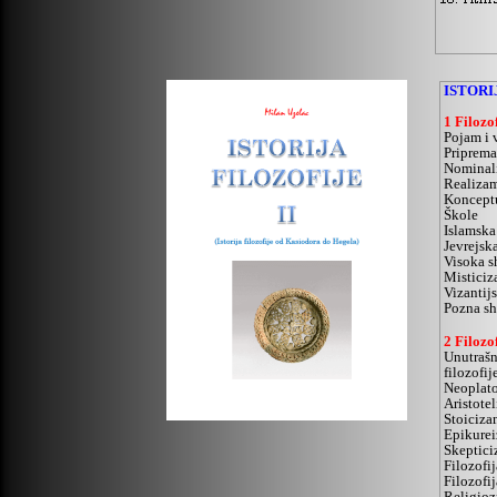
ISTORI
1 Filozo
Pojam i 
Priprema
Nominal
Realiza
Koncept
Škole
Islamska 
Jevrejska
Visoka s
Mistici
Vizantij
Pozna sh
2 Filozo
Unutrašn
filozofij
Neoplat
Aristote
Stoiciza
Epikure
Skeptic
Filozofi
Filozofij
Religioz