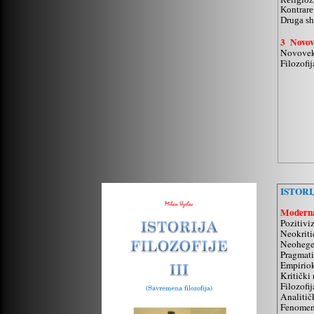
Kontrare
Druga sh
3 Novove
Novoveko
Filozofij
ISTORI
Moderna 
Pozitivi
Neokriti
Neohege
Pragmat
Empiriok
Kritički
Filozofij
Analitičk
Fenomen